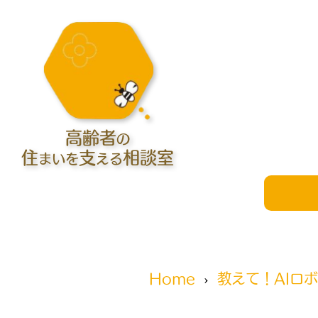
高齢者
の
住
支
相談室
まいを
える
Home
教えて！AIロ