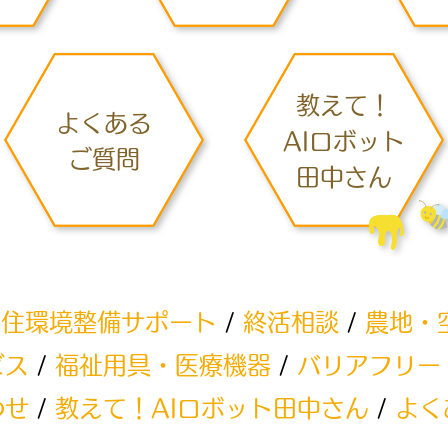
教えて！
よくある
AIロボット
ご質問
田中さん
/
住環境整備サポート
/
終活相談
/
農地・
ビス
/
福祉用具・医療機器
/
バリアフリー
わせ
/
教えて！AIロボット田中さん
/
よく