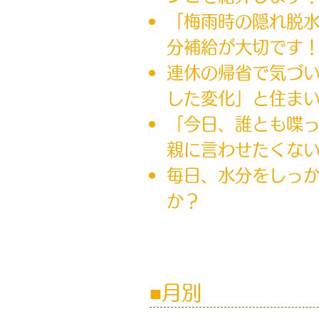
「梅雨時の隠れ脱
分補給が大切です
連休の帰省で気づ
した変化」と住ま
「今日、誰とも喋
親に言わせたくな
毎日、水分をしっ
か？
月別