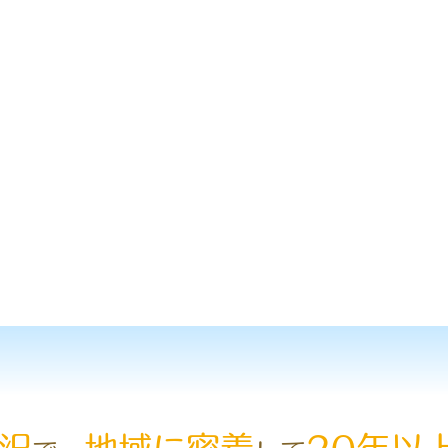
沢
地域に密着
20年以