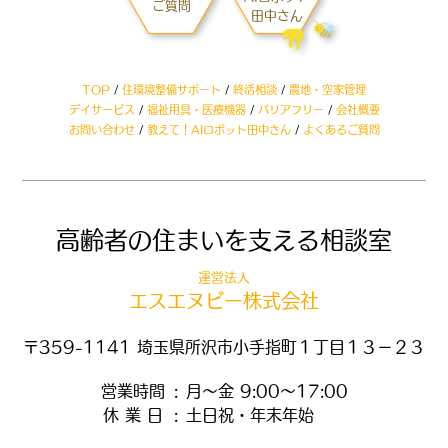
ご質問
田中さん
TOP
/
住環境整備サポート
/
終活相談
/
農地・空家管理
デイサービス
/
福祉用具・医療機器
/
バリアフリー
/
会社概要
お問い合わせ
/
教えて！AIロボット田中さん
/
よくあるご質問
高齢者の
住まいを支える相談室
運営法人
エスエヌビー株式会社
〒359-1141
埼玉県所沢市小手指町１丁目１３−２３
営業時間
:
月～金 9:00～17:00
休 業 日
:
土日祝・年末年始